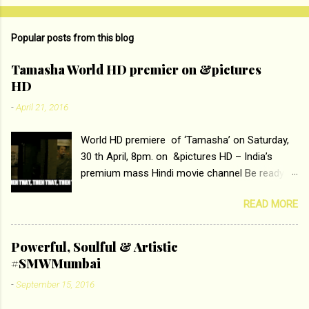
o
m
Popular posts from this blog
m
e
Tamasha World HD premier on &pictures
HD
n
t
-
April 21, 2016
s
World HD premiere of ‘Tamasha’ on Saturday,
30 th April, 8pm. on &pictures HD – India’s
premium mass Hindi movie channel Be ready at
home to host The Super Hit Romantic Pair
READ MORE
Deepika Padukone and Ranbir Kapoor with the
ace director Imtiaz Ali only on &pictures HD
Tamasha , directed by the luminous Imtiaz Ali,
Powerful, Soulful & Artistic
starring Deepika Padukone & Ranbir Kapoor is a
#SMWMumbai
movie about the journey of a young man who
-
September 15, 2016
has lost his edge trying to behave according to
socially acceptable conventions. It is based on