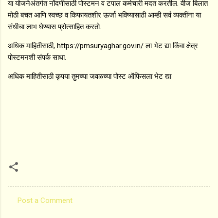
या योजनेअंतर्गत नोंदणीसाठी पोस्टमन व टपाल कर्मचारी मदत करतील. वीज बिलात
मोठी बचत आणि स्वच्छ व किफायतशीर ऊर्जा भविष्यासाठी आम्ही सर्व व्यक्तींना या
संधीचा लाभ घेण्यास प्रोत्साहित करतो.
अधिक माहितीसाठी, https://pmsuryaghar.gov.in/ ला भेट द्या किंवा क्षेत्र
पोस्टमनशी संपर्क साधा.
अधिक माहितीसाठी कृपया तुमच्या जवळच्या पोस्ट ऑफिसला भेट द्या
Post a Comment
C