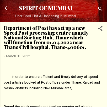
Skip to main content
SPIRIT OF MUMBAI
Uber Cool, Hot & Happening in Mumbai
Department of Post has set up a new
Speed Post processing centre namely
National Sorting Hub, Thane which
will function from 01.04.2022 near
Thane Civil hospital, Thane-400601.
-
March 31, 2022
In order to ensure efficient and timely delivery of speed
post articles booked at Post offices under Thane, Raigad and
Nashik districts including Navi Mumbai area,
Round the clock speed post booking counter will also be