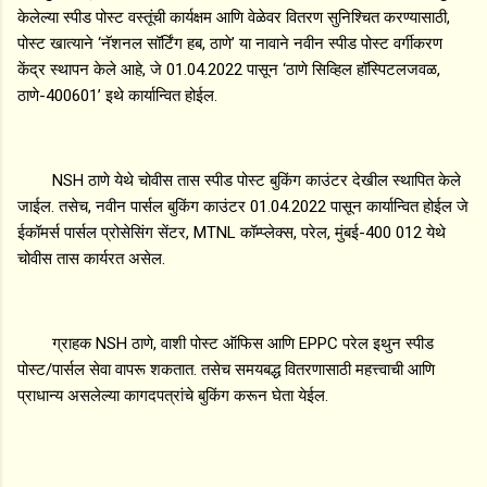
केलेल्या स्पीड पोस्ट वस्तूंची कार्यक्षम आणि वेळेवर वितरण सुनिश्चित करण्यासाठी,
पोस्ट खात्याने ‘नॅशनल सॉर्टिंग हब, ठाणे’ या नावाने नवीन स्पीड पोस्ट वर्गीकरण
केंद्र स्थापन केले आहे, जे 01.04.2022 पासून ‘ठाणे सिव्हिल हॉस्पिटलजवळ,
ठाणे-400601’ इथे कार्यान्वित होईल.
NSH ठाणे येथे चोवीस तास स्पीड पोस्ट बुकिंग काउंटर देखील स्थापित केले
जाईल. तसेच, नवीन पार्सल बुकिंग काउंटर 01.04.2022 पासून कार्यान्वित होईल जे
ईकॉमर्स पार्सल प्रोसेसिंग सेंटर, MTNL कॉम्प्लेक्स, परेल, मुंबई-400 012 येथे
चोवीस तास कार्यरत असेल.
ग्राहक NSH ठाणे, वाशी पोस्ट ऑफिस आणि EPPC परेल इथुन स्पीड
पोस्ट/पार्सल सेवा वापरू शकतात. तसेच समयबद्ध वितरणासाठी महत्त्वाची आणि
प्राधान्य असलेल्या कागदपत्रांचे बुकिंग करून घेता येईल.